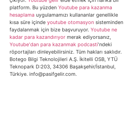
çıkıyor.
Youtube gelir
elde etmek için harika bir
platform. Bu yüzden
Youtube para kazanma
hesaplama
uygulamamızı kullananlar genellikle
kısa süre içinde
youtube otomasyon
sisteminden
faydalanmak için bize başvuruyor.
Youtube ne
kadar para kazandırıyor
merak ediyorsanız,
Youtube'dan para kazanmak podcasti
'ndeki
röportajları dinleyebilirsiniz. Tüm hakları saklıdır.
Botego Bilgi Teknolojileri A.Ş. İkitelli OSB, YTÜ
Teknopark D:203, 34306 Başakşehir/İstanbul,
Türkiye. info@pasifgelir.com.