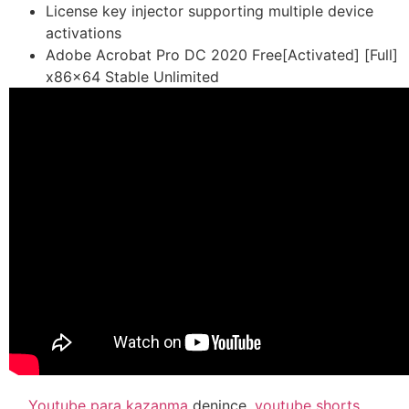
License key injector supporting multiple device
activations
Adobe Acrobat Pro DC 2020 Free[Activated] [Full]
x86x64 Stable Unlimited
Youtube para kazanma
denince,
youtube shorts