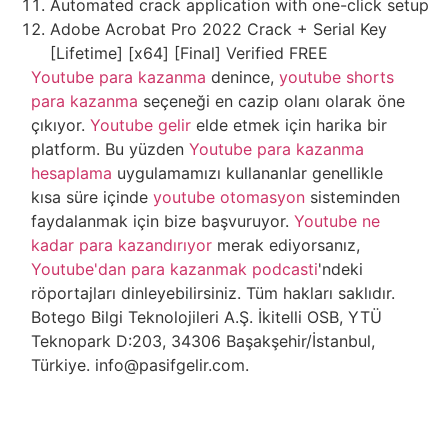
Automated crack application with one-click setup
Adobe Acrobat Pro 2022 Crack + Serial Key
[Lifetime] [x64] [Final] Verified FREE
Youtube para kazanma
denince,
youtube shorts
para kazanma
seçeneği en cazip olanı olarak öne
çıkıyor.
Youtube gelir
elde etmek için harika bir
platform. Bu yüzden
Youtube para kazanma
hesaplama
uygulamamızı kullananlar genellikle
kısa süre içinde
youtube otomasyon
sisteminden
faydalanmak için bize başvuruyor.
Youtube ne
kadar para kazandırıyor
merak ediyorsanız,
Youtube'dan para kazanmak podcasti
'ndeki
röportajları dinleyebilirsiniz. Tüm hakları saklıdır.
Botego Bilgi Teknolojileri A.Ş. İkitelli OSB, YTÜ
Teknopark D:203, 34306 Başakşehir/İstanbul,
Türkiye. info@pasifgelir.com.