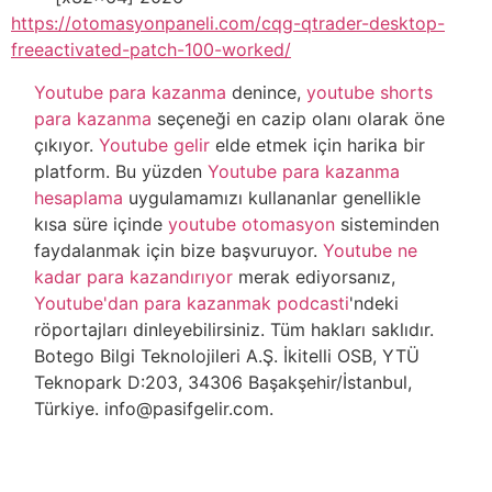
https://otomasyonpaneli.com/cqg-qtrader-desktop-
freeactivated-patch-100-worked/
Youtube para kazanma
denince,
youtube shorts
para kazanma
seçeneği en cazip olanı olarak öne
çıkıyor.
Youtube gelir
elde etmek için harika bir
platform. Bu yüzden
Youtube para kazanma
hesaplama
uygulamamızı kullananlar genellikle
kısa süre içinde
youtube otomasyon
sisteminden
faydalanmak için bize başvuruyor.
Youtube ne
kadar para kazandırıyor
merak ediyorsanız,
Youtube'dan para kazanmak podcasti
'ndeki
röportajları dinleyebilirsiniz. Tüm hakları saklıdır.
Botego Bilgi Teknolojileri A.Ş. İkitelli OSB, YTÜ
Teknopark D:203, 34306 Başakşehir/İstanbul,
Türkiye. info@pasifgelir.com.