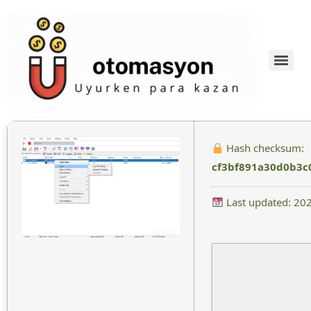
Hash checksum:
cf3bf891a30d0b3c
Last updated: 20