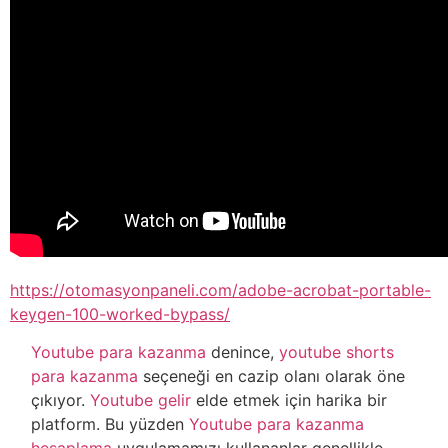
https://otomasyonpaneli.com/adobe-acrobat-portable-
keygen-100-worked-bypass/
Youtube para kazanma
denince,
youtube shorts
para kazanma
seçeneği en cazip olanı olarak öne
çıkıyor.
Youtube gelir
elde etmek için harika bir
platform. Bu yüzden
Youtube para kazanma