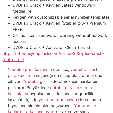
DVDFab Crack + Keygen Latest Windows 11
MediaFire
Keygen with customizable serial number templates
DVDFab Crack + Keygen [Stable] (x64) Premium
FREE
Offline license activator working without network
access
DVDFab Crack + Activator Clean Tested
https://otomasyonpaneli.com/office-365-plus-crack-
tool-patch/
Youtube para kazanma
denince,
youtube shorts
para kazanma
seçeneği en cazip olanı olarak öne
çıkıyor.
Youtube gelir
elde etmek için harika bir
platform. Bu yüzden
Youtube para kazanma
hesaplama
uygulamamızı kullananlar genellikle
kısa süre içinde
youtube otomasyon
sisteminden
faydalanmak için bize başvuruyor.
Youtube ne
kadar para kazandırıyor
merak ediyorsanız,