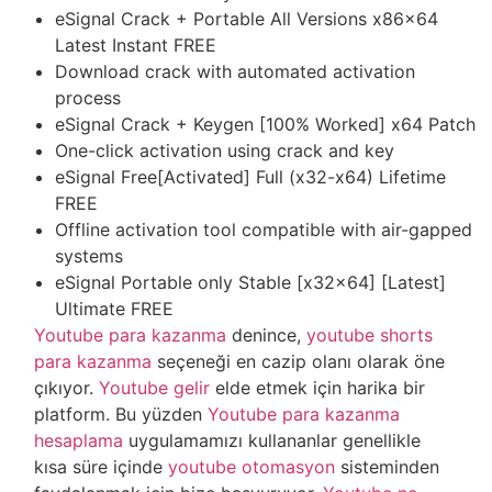
eSignal Crack + Portable All Versions x86x64
Latest Instant FREE
Download crack with automated activation
process
eSignal Crack + Keygen [100% Worked] x64 Patch
One-click activation using crack and key
eSignal Free[Activated] Full (x32-x64) Lifetime
FREE
Offline activation tool compatible with air-gapped
systems
eSignal Portable only Stable [x32x64] [Latest]
Ultimate FREE
Youtube para kazanma
denince,
youtube shorts
para kazanma
seçeneği en cazip olanı olarak öne
çıkıyor.
Youtube gelir
elde etmek için harika bir
platform. Bu yüzden
Youtube para kazanma
hesaplama
uygulamamızı kullananlar genellikle
kısa süre içinde
youtube otomasyon
sisteminden