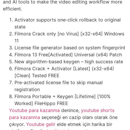
and AI tools to make the video editing workflow more
efficient.
Activator supports one-click rollback to original
state
Filmora Crack only [no Virus] [x32-x64] Windows
11
License file generator based on system fingerprint
Filmora 13 Free[Activated] Universal (x64) Patch
New algorithm-based keygen – high success rate
Filmora Crack + Activator [Latest] (x32-x64)
[Clean] Tested FREE
Pre-activated license file to skip manual
registration
Filmora Portable + Keygen [Lifetime] [100%
Worked] FileHippo FREE
Youtube para kazanma
denince,
youtube shorts
para kazanma
seçeneği en cazip olanı olarak öne
çıkıyor.
Youtube gelir
elde etmek için harika bir