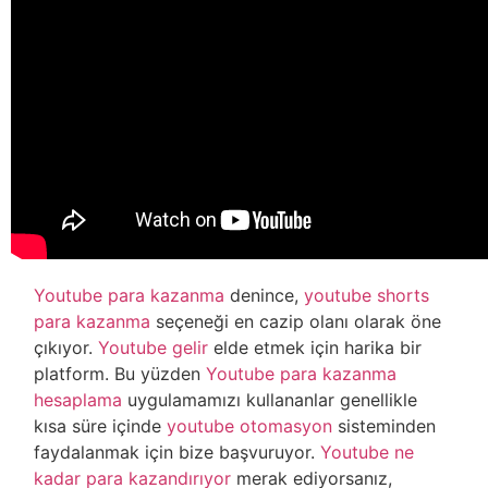
Youtube para kazanma
denince,
youtube shorts
para kazanma
seçeneği en cazip olanı olarak öne
çıkıyor.
Youtube gelir
elde etmek için harika bir
platform. Bu yüzden
Youtube para kazanma
hesaplama
uygulamamızı kullananlar genellikle
kısa süre içinde
youtube otomasyon
sisteminden
faydalanmak için bize başvuruyor.
Youtube ne
kadar para kazandırıyor
merak ediyorsanız,