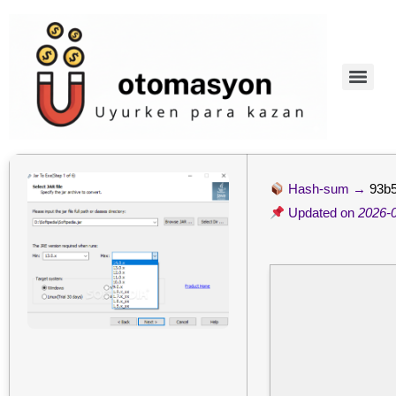
Hash-sum →
93b
Updated on
2026-