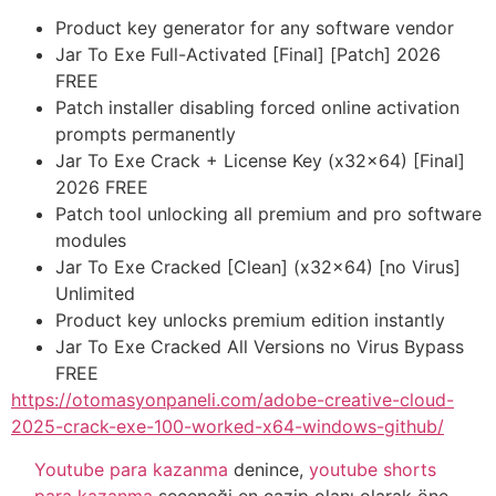
Product key generator for any software vendor
Jar To Exe Full-Activated [Final] [Patch] 2026
FREE
Patch installer disabling forced online activation
prompts permanently
Jar To Exe Crack + License Key (x32x64) [Final]
2026 FREE
Patch tool unlocking all premium and pro software
modules
Jar To Exe Cracked [Clean] (x32x64) [no Virus]
Unlimited
Product key unlocks premium edition instantly
Jar To Exe Cracked All Versions no Virus Bypass
FREE
https://otomasyonpaneli.com/adobe-creative-cloud-
2025-crack-exe-100-worked-x64-windows-github/
Youtube para kazanma
denince,
youtube shorts
para kazanma
seçeneği en cazip olanı olarak öne