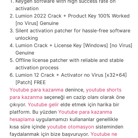
Keygen software with high success rate on
activation
Lumion 2022 Crack + Product Key 100% Worked
[no Virus] Genuine
Silent activation patcher for hassle-free software
unlocking
Lumion Crack + License Key [Windows] [no Virus]
Genuine
Offline license patcher with reliable and stable
activation process
Lumion 12 Crack + Activator no Virus [x32x64]
[Patch] FREE
Youtube para kazanma
denince,
youtube shorts
para kazanma
seçeneği en cazip olanı olarak öne
çıkıyor.
Youtube gelir
elde etmek için harika bir
platform. Bu yüzden
Youtube para kazanma
hesaplama
uygulamamızı kullananlar genellikle
kısa süre içinde
youtube otomasyon
sisteminden
faydalanmak için bize başvuruyor.
Youtube ne