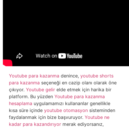
Youtube para kazanma
denince,
youtube shorts
para kazanma
seçeneği en cazip olanı olarak öne
çıkıyor.
Youtube gelir
elde etmek için harika bir
platform. Bu yüzden
Youtube para kazanma
hesaplama
uygulamamızı kullananlar genellikle
kısa süre içinde
youtube otomasyon
sisteminden
faydalanmak için bize başvuruyor.
Youtube ne
kadar para kazandırıyor
merak ediyorsanız,