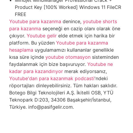
Mindjet MindManager Professional Crack +
Product Key [100% Worked] Windows 11 FileCR
FREE
Youtube para kazanma
denince,
youtube shorts
para kazanma
seçeneği en cazip olanı olarak öne
çıkıyor.
Youtube gelir
elde etmek için harika bir
platform. Bu yüzden
Youtube para kazanma
hesaplama
uygulamamızı kullananlar genellikle
kısa süre içinde
youtube otomasyon
sisteminden
faydalanmak için bize başvuruyor.
Youtube ne
kadar para kazandırıyor
merak ediyorsanız,
Youtube'dan para kazanmak podcasti
'ndeki
röportajları dinleyebilirsiniz. Tüm hakları saklıdır.
Botego Bilgi Teknolojileri A.Ş. İkitelli OSB, YTÜ
Teknopark D:203, 34306 Başakşehir/İstanbul,
Türkiye. info@pasifgelir.com.