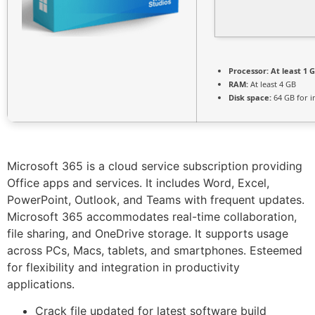
Processor:
At least 1 G
RAM:
At least 4 GB
Disk space:
64 GB for in
Microsoft 365 is a cloud service subscription providing
Office apps and services. It includes Word, Excel,
PowerPoint, Outlook, and Teams with frequent updates.
Microsoft 365 accommodates real-time collaboration,
file sharing, and OneDrive storage. It supports usage
across PCs, Macs, tablets, and smartphones. Esteemed
for flexibility and integration in productivity
applications.
Crack file updated for latest software build