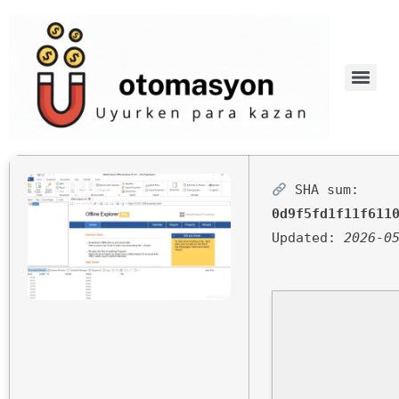
SHA sum:
0d9f5fd1f11f611
Updated:
2026-0