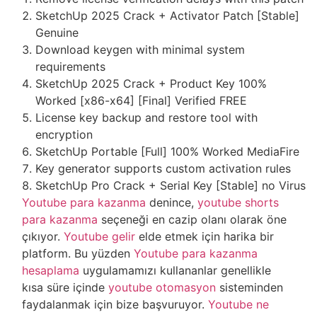
SketchUp 2025 Crack + Activator Patch [Stable]
Genuine
Download keygen with minimal system
requirements
SketchUp 2025 Crack + Product Key 100%
Worked [x86-x64] [Final] Verified FREE
License key backup and restore tool with
encryption
SketchUp Portable [Full] 100% Worked MediaFire
Key generator supports custom activation rules
SketchUp Pro Crack + Serial Key [Stable] no Virus
Youtube para kazanma
denince,
youtube shorts
para kazanma
seçeneği en cazip olanı olarak öne
çıkıyor.
Youtube gelir
elde etmek için harika bir
platform. Bu yüzden
Youtube para kazanma
hesaplama
uygulamamızı kullananlar genellikle
kısa süre içinde
youtube otomasyon
sisteminden
faydalanmak için bize başvuruyor.
Youtube ne