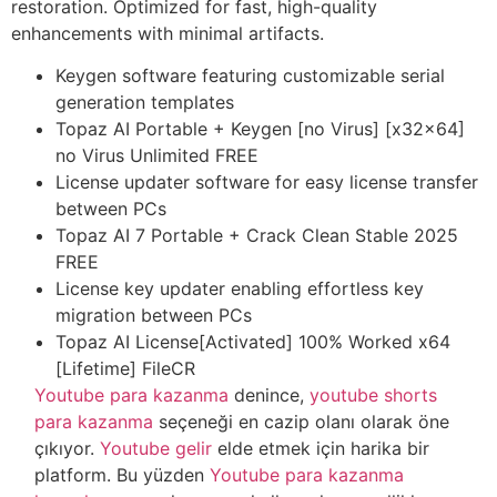
restoration. Optimized for fast, high-quality
enhancements with minimal artifacts.
Keygen software featuring customizable serial
generation templates
Topaz AI Portable + Keygen [no Virus] [x32x64]
no Virus Unlimited FREE
License updater software for easy license transfer
between PCs
Topaz AI 7 Portable + Crack Clean Stable 2025
FREE
License key updater enabling effortless key
migration between PCs
Topaz AI License[Activated] 100% Worked x64
[Lifetime] FileCR
Youtube para kazanma
denince,
youtube shorts
para kazanma
seçeneği en cazip olanı olarak öne
çıkıyor.
Youtube gelir
elde etmek için harika bir
platform. Bu yüzden
Youtube para kazanma