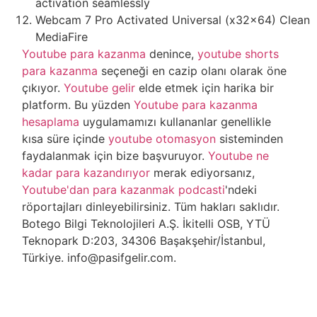
activation seamlessly
Webcam 7 Pro Activated Universal (x32x64) Clean
MediaFire
Youtube para kazanma
denince,
youtube shorts
para kazanma
seçeneği en cazip olanı olarak öne
çıkıyor.
Youtube gelir
elde etmek için harika bir
platform. Bu yüzden
Youtube para kazanma
hesaplama
uygulamamızı kullananlar genellikle
kısa süre içinde
youtube otomasyon
sisteminden
faydalanmak için bize başvuruyor.
Youtube ne
kadar para kazandırıyor
merak ediyorsanız,
Youtube'dan para kazanmak podcasti
'ndeki
röportajları dinleyebilirsiniz. Tüm hakları saklıdır.
Botego Bilgi Teknolojileri A.Ş. İkitelli OSB, YTÜ
Teknopark D:203, 34306 Başakşehir/İstanbul,
Türkiye. info@pasifgelir.com.